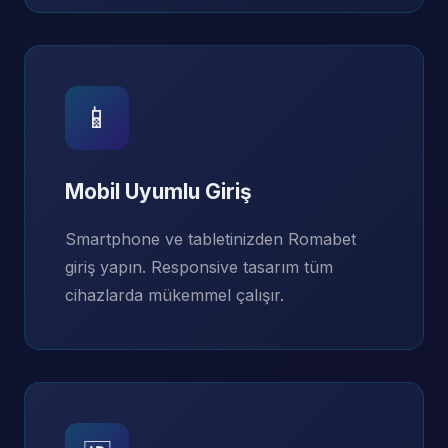
📱
Mobil Uyumlu Giriş
Smartphone ve tabletinizden Romabet
giriş yapın. Responsive tasarım tüm
cihazlarda mükemmel çalışır.