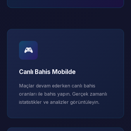
🎮
Canlı Bahis Mobilde
Maçlar devam ederken canlı bahis
oranları ile bahis yapın. Gerçek zamanlı
istatistikler ve analizler görüntüleyin.