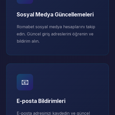
Sosyal Medya Güncellemeleri
Romabet sosyal medya hesaplarını takip
edin. Güncel giriş adreslerini öğrenin ve
bildirim alın.
📧
E-posta Bildirimleri
E-posta adresinizi kaydedin ve güncel