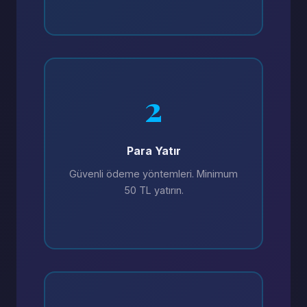
2
Para Yatır
Güvenli ödeme yöntemleri. Minimum
50 TL yatırın.