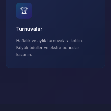
🏆
Turnuvalar
Haftalık ve aylık turnuvalara katılın.
Büyük ödüller ve ekstra bonuslar
kazanın.