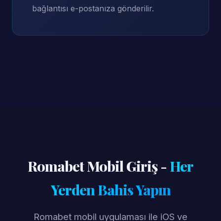
bağlantısı e-postanıza gönderilir.
Romabet Mobil Giriş -
Her
Yerden Bahis Yapın
Romabet mobil uygulaması ile iOS ve