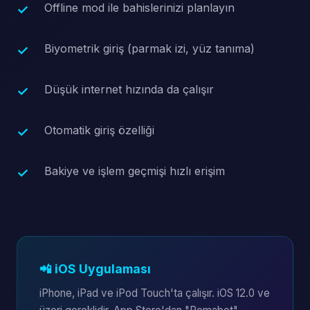
Offline mod ile bahislerinizi planlayın
Biyometrik giriş (parmak izi, yüz tanıma)
Düşük internet hızında da çalışır
Otomatik giriş özelliği
Bakiye ve işlem geçmişi hızlı erişim
📲 iOS Uygulaması
iPhone, iPad ve iPod Touch'ta çalışır. iOS 12.0 ve