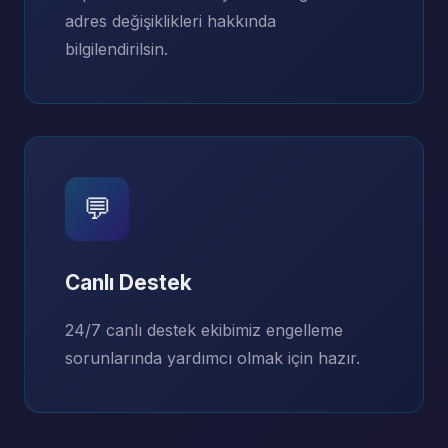
adres değişiklikleri hakkında
bilgilendirilsin.
💬
Canlı Destek
24/7 canlı destek ekibimiz engelleme
sorunlarında yardımcı olmak için hazır.