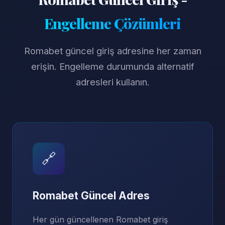
Engelleme Çözümleri
Romabet güncel giriş adresine her zaman
erişin. Engelleme durumunda alternatif
adresleri kullanın.
🔗
Romabet Güncel Adres
Her gün güncellenen Romabet giriş