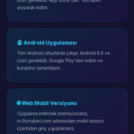
üzeri gereklidir. App Store'dan "Romabet"
arayarak indirin.
🤖 Android Uygulaması
Tüm Android cihazlarda çalışır. Android 8.0 ve
üzeri gereklidir. Google Play'den indirin ve
kurulumu tamamlayın.
🌐 Web Mobil Versiyonu
Uygulama indirmek istemiyorsanız,
m.Romabet.com adresinden mobil tarayıcı
üzerinden giriş yapabilirsiniz.