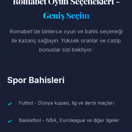
Romabet Oyun Seçenekleri -
Geniş Seçim
Romabet'de binlerce oyun ve bahis seçeneği
ile kazanç sağlayın. Yüksek oranlar ve cazip
bonuslar sizi bekliyor.
Spor Bahisleri
Futbol - Dünya kupası, lig ve derbi maçları
Basketbol - NBA, Euroleague ve diğer ligeler