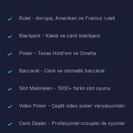
Rulet - Avrupa, Amerikan ve Fransız ruleti
Blackjack - Klasik ve canlı blackjack
Poker - Texas Hold'em ve Omaha
Baccarat - Canlı ve otomatik baccarat
Slot Makineleri - 1000+ farklı slot oyunu
Video Poker - Çeşitli video poker varyasyonları
Canlı Dealer - Profesyonel croupier ile oyunlar