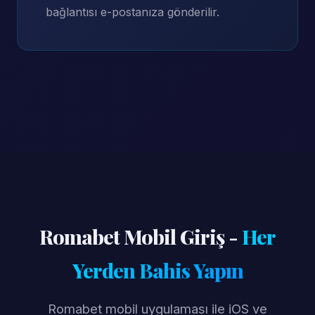
bağlantısı e-postanıza gönderilir.
Romabet Mobil Giriş -
Her
Yerden Bahis Yapın
Romabet mobil uygulaması ile iOS ve