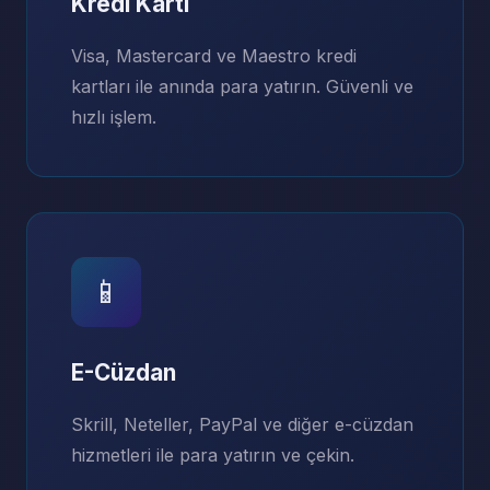
Kredi Kartı
Visa, Mastercard ve Maestro kredi
kartları ile anında para yatırın. Güvenli ve
hızlı işlem.
📱
E-Cüzdan
Skrill, Neteller, PayPal ve diğer e-cüzdan
hizmetleri ile para yatırın ve çekin.