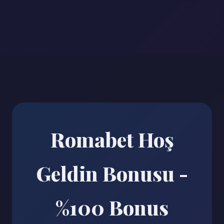
Romabet Hoş
Geldin Bonusu -
%100 Bonus