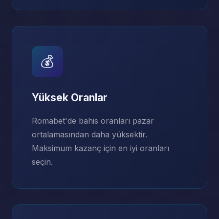
💰
Yüksek Oranlar
Romabet'de bahis oranları pazar
ortalamasından daha yüksektir.
Maksimum kazanç için en iyi oranları
seçin.