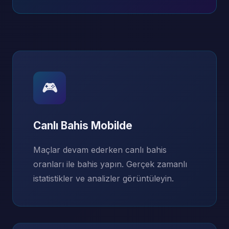
🎮
Canlı Bahis Mobilde
Maçlar devam ederken canlı bahis
oranları ile bahis yapın. Gerçek zamanlı
istatistikler ve analizler görüntüleyin.