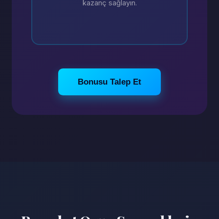
kazanç sağlayın.
Bonusu Talep Et