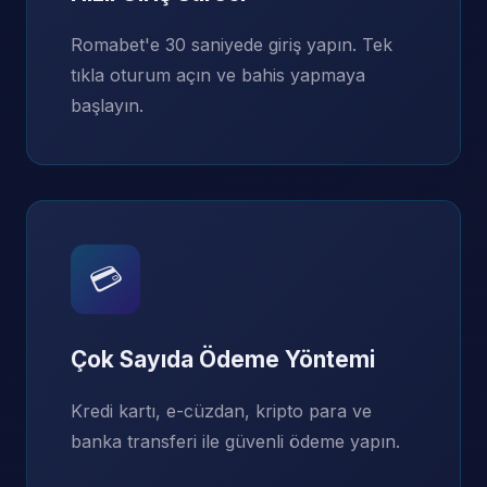
Romabet'e 30 saniyede giriş yapın. Tek
tıkla oturum açın ve bahis yapmaya
başlayın.
💳
Çok Sayıda Ödeme Yöntemi
Kredi kartı, e-cüzdan, kripto para ve
banka transferi ile güvenli ödeme yapın.