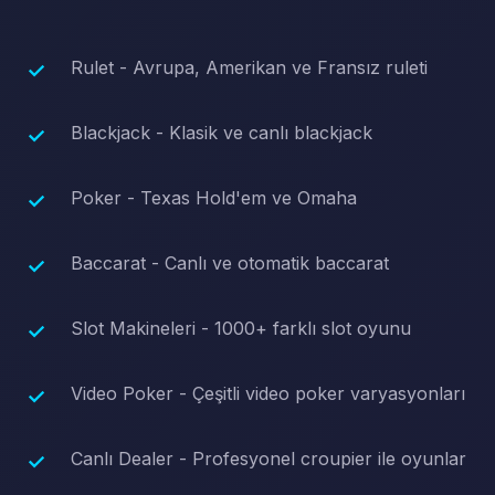
Rulet - Avrupa, Amerikan ve Fransız ruleti
Blackjack - Klasik ve canlı blackjack
Poker - Texas Hold'em ve Omaha
Baccarat - Canlı ve otomatik baccarat
Slot Makineleri - 1000+ farklı slot oyunu
Video Poker - Çeşitli video poker varyasyonları
Canlı Dealer - Profesyonel croupier ile oyunlar