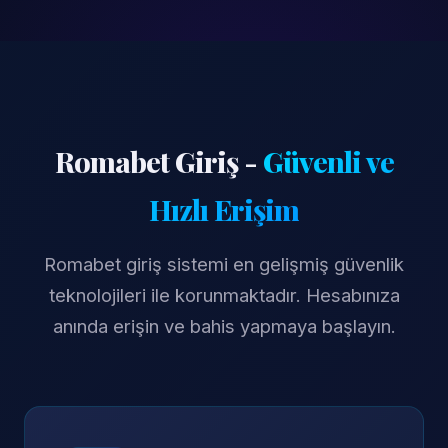
Romabet Giriş -
Güvenli ve
Hızlı Erişim
Romabet giriş sistemi en gelişmiş güvenlik
teknolojileri ile korunmaktadır. Hesabınıza
anında erişin ve bahis yapmaya başlayın.