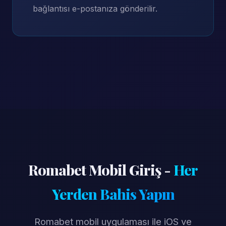
bağlantısı e-postanıza gönderilir.
Romabet Mobil Giriş -
Her
Yerden Bahis Yapın
Romabet mobil uygulaması ile iOS ve