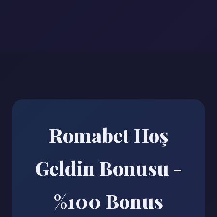
Romabet Hoş
Geldin Bonusu -
%100 Bonus