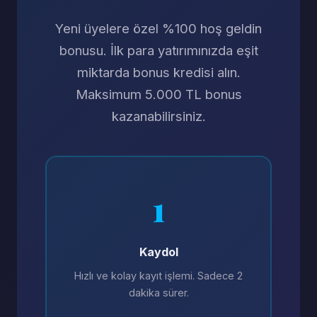
Yeni üyelere özel %100 hoş geldin
bonusu. İlk para yatırımınızda eşit
miktarda bonus kredisi alın.
Maksimum 5.000 TL bonus
kazanabilirsiniz.
1
Kaydol
Hızlı ve kolay kayıt işlemi. Sadece 2
dakika sürer.