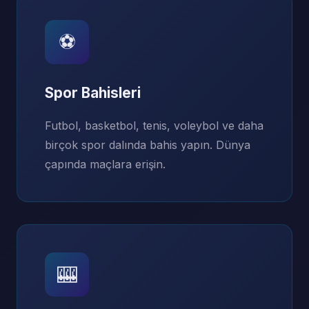
⚽
Spor Bahisleri
Futbol, basketbol, tenis, voleybol ve daha
birçok spor dalında bahis yapın. Dünya
çapında maçlara erişin.
🎰