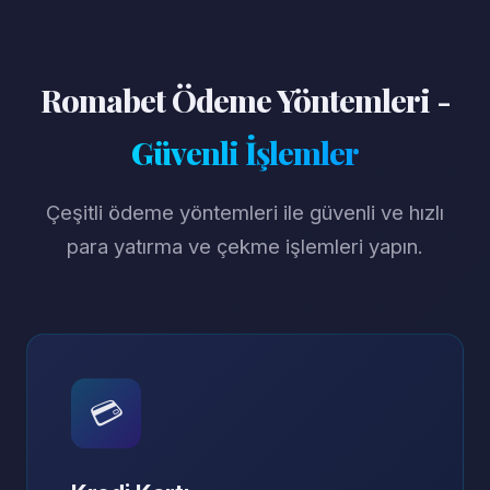
Romabet Ödeme Yöntemleri -
Güvenli İşlemler
Çeşitli ödeme yöntemleri ile güvenli ve hızlı
para yatırma ve çekme işlemleri yapın.
💳