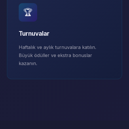
🏆
Turnuvalar
Haftalık ve aylık turnuvalara katılın.
Büyük ödüller ve ekstra bonuslar
kazanın.