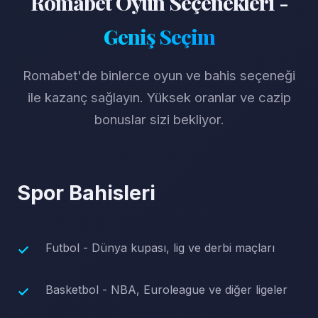
Romabet Oyun Seçenekleri -
Geniş Seçim
Romabet'de binlerce oyun ve bahis seçeneği
ile kazanç sağlayın. Yüksek oranlar ve cazip
bonuslar sizi bekliyor.
Spor Bahisleri
Futbol - Dünya kupası, lig ve derbi maçları
Basketbol - NBA, Euroleague ve diğer ligeler