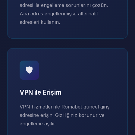
adresi ile engelleme sorunlarını çözün.
Ana adres engellenmişse alternatif
adresleri kullanın.
🛡️
VPN ile Erişim
VPN hizmetleri ile Romabet güncel giriş
adresine erişin. Gizliliğiniz korunur ve
engelleme aşılır.