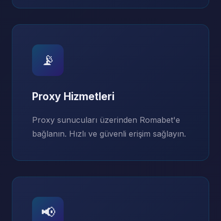
📡
Proxy Hizmetleri
Proxy sunucuları üzerinden Romabet'e
bağlanın. Hızlı ve güvenli erişim sağlayın.
📢