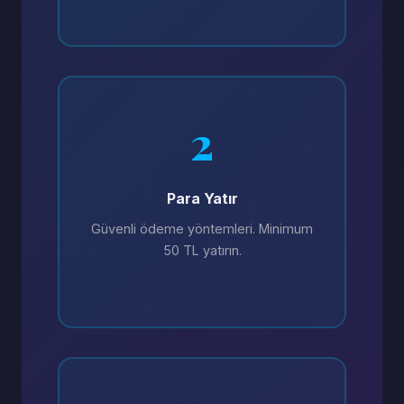
2
Para Yatır
Güvenli ödeme yöntemleri. Minimum
50 TL yatırın.