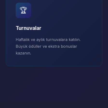
🏆
Turnuvalar
Haftalık ve aylık turnuvalara katılın.
Büyük ödüller ve ekstra bonuslar
kazanın.