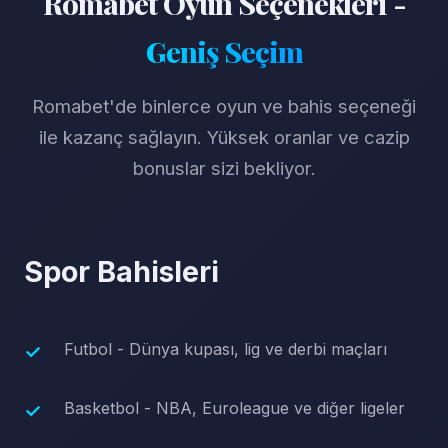
Romabet Oyun Seçenekleri -
Geniş Seçim
Romabet'de binlerce oyun ve bahis seçeneği
ile kazanç sağlayın. Yüksek oranlar ve cazip
bonuslar sizi bekliyor.
Spor Bahisleri
Futbol - Dünya kupası, lig ve derbi maçları
Basketbol - NBA, Euroleague ve diğer ligeler