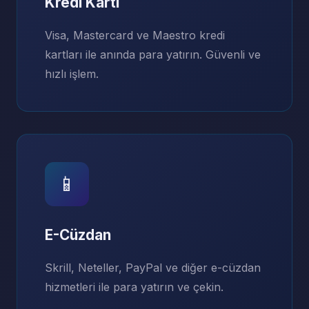
Kredi Kartı
Visa, Mastercard ve Maestro kredi
kartları ile anında para yatırın. Güvenli ve
hızlı işlem.
📱
E-Cüzdan
Skrill, Neteller, PayPal ve diğer e-cüzdan
hizmetleri ile para yatırın ve çekin.