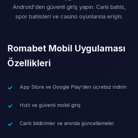
Android'den güvenli giriş yapın. Canlı bahis,
spor bahisleri ve casino oyunlarına erişin.
Romabet Mobil Uygulaması
Özellikleri
App Store ve Google Play'den ücretsiz indirin
Hızlı ve güvenli mobil giriş
Canlı bildirimler ve anında güncellemeler