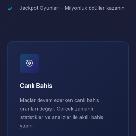
Jackpot Oyunları - Milyonluk ödüller kazanın
🎯
Canlı Bahis
Maçlar devam ederken canlı bahis
oranları değişir. Gerçek zamanlı
istatistikler ve analizler ile akıllı bahis
yapın.