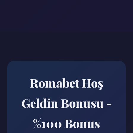
Romabet Hoş
Geldin Bonusu -
%100 Bonus