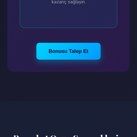
kazanç sağlayın.
Bonusu Talep Et