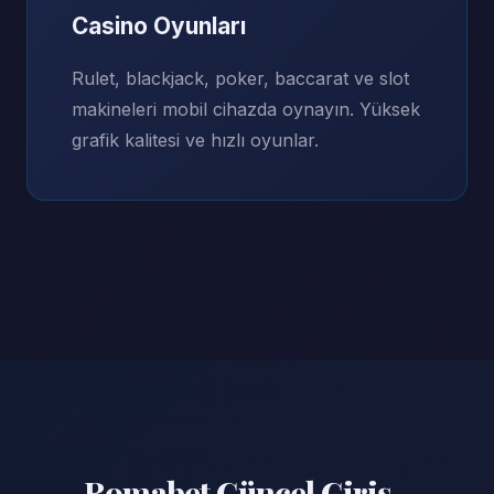
Casino Oyunları
Rulet, blackjack, poker, baccarat ve slot
makineleri mobil cihazda oynayın. Yüksek
grafik kalitesi ve hızlı oyunlar.
Romabet Güncel Giriş -