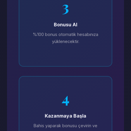
3
Bonusu Al
%100 bonus otomatik hesabınıza
yüklenecektir.
4
Kazanmaya Başla
Bahis yaparak bonusu çevirin ve