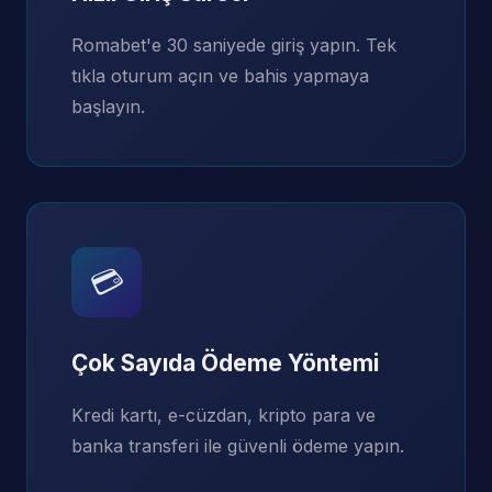
Romabet'e 30 saniyede giriş yapın. Tek
tıkla oturum açın ve bahis yapmaya
başlayın.
💳
Çok Sayıda Ödeme Yöntemi
Kredi kartı, e-cüzdan, kripto para ve
banka transferi ile güvenli ödeme yapın.