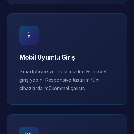
📱
Mobil Uyumlu Giriş
Smartphone ve tabletinizden Romabet
giriş yapın. Responsive tasarım tüm
cihazlarda mükemmel çalışır.