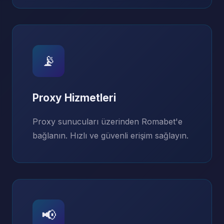
📡
Proxy Hizmetleri
Proxy sunucuları üzerinden Romabet'e
bağlanın. Hızlı ve güvenli erişim sağlayın.
📢