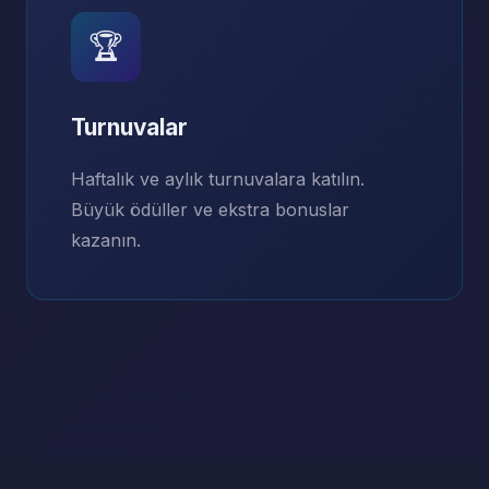
🏆
Turnuvalar
Haftalık ve aylık turnuvalara katılın.
Büyük ödüller ve ekstra bonuslar
kazanın.