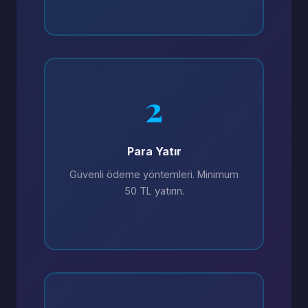
2
Para Yatır
Güvenli ödeme yöntemleri. Minimum
50 TL yatırın.