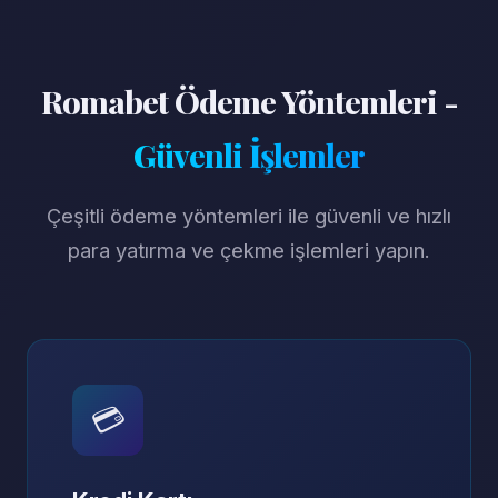
Romabet Ödeme Yöntemleri -
Güvenli İşlemler
Çeşitli ödeme yöntemleri ile güvenli ve hızlı
para yatırma ve çekme işlemleri yapın.
💳