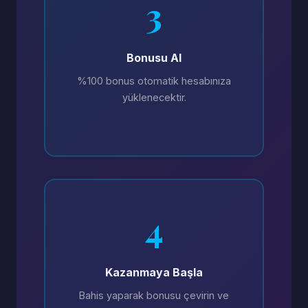
3
Bonusu Al
%100 bonus otomatik hesabınıza
yüklenecektir.
4
Kazanmaya Başla
Bahis yaparak bonusu çevirin ve