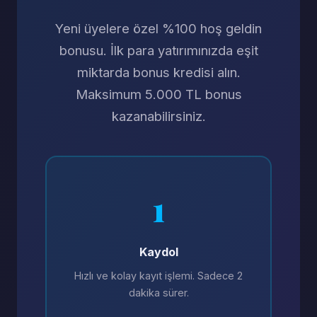
Yeni üyelere özel %100 hoş geldin
bonusu. İlk para yatırımınızda eşit
miktarda bonus kredisi alın.
Maksimum 5.000 TL bonus
kazanabilirsiniz.
1
Kaydol
Hızlı ve kolay kayıt işlemi. Sadece 2
dakika sürer.