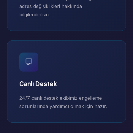
adres değişiklikleri hakkında
bilgilendirilsin.
💬
Canlı Destek
24/7 canlı destek ekibimiz engelleme
sorunlarında yardımcı olmak için hazır.