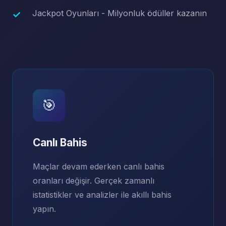
Jackpot Oyunları - Milyonluk ödüller kazanın
🎯
Canlı Bahis
Maçlar devam ederken canlı bahis
oranları değişir. Gerçek zamanlı
istatistikler ve analizler ile akıllı bahis
yapın.