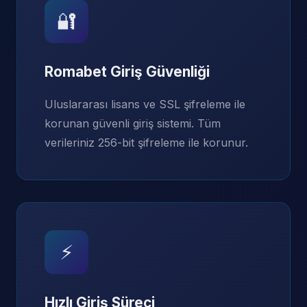
🔐
Romabet Giriş Güvenliği
Uluslararası lisans ve SSL şifreleme ile
korunan güvenli giriş sistemi. Tüm
verileriniz 256-bit şifreleme ile korunur.
⚡
Hızlı Giriş Süreci