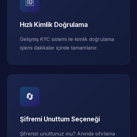
🆔
Hızlı Kimlik Doğrulama
Gelişmiş KYC sistemi ile kimlik doğrulama
işlemi dakikalar içinde tamamlanır.
🔄
Şifremi Unuttum Seçeneği
Şifrenizi unuttunuz mu? Anında sıfırlama