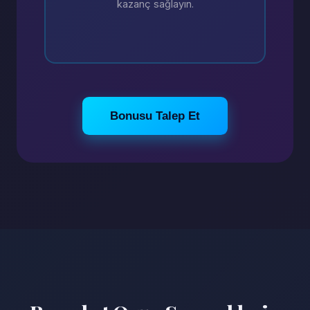
kazanç sağlayın.
Bonusu Talep Et