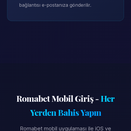
bağlantısı e-postanıza gönderilir.
Romabet Mobil Giriş -
Her
Yerden Bahis Yapın
Romabet mobil uygulaması ile iOS ve