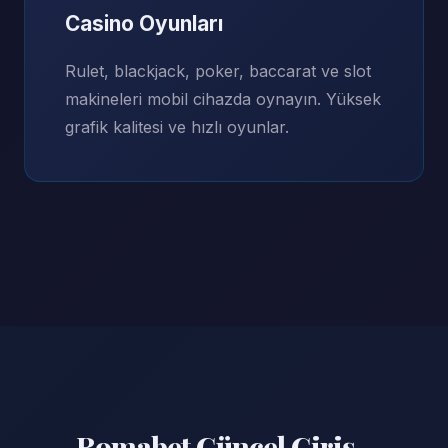
Casino Oyunları
Rulet, blackjack, poker, baccarat ve slot
makineleri mobil cihazda oynayın. Yüksek
grafik kalitesi ve hızlı oyunlar.
Romabet Güncel Giriş -