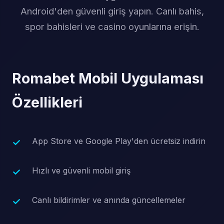
Android'den güvenli giriş yapın. Canlı bahis,
spor bahisleri ve casino oyunlarına erişin.
Romabet Mobil Uygulaması
Özellikleri
App Store ve Google Play'den ücretsiz indirin
Hızlı ve güvenli mobil giriş
Canlı bildirimler ve anında güncellemeler