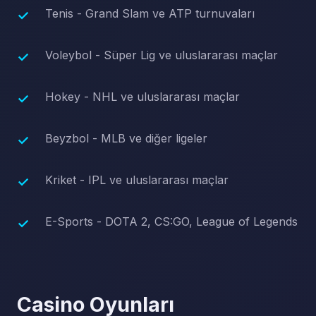
Tenis - Grand Slam ve ATP turnuvaları
Voleybol - Süper Lig ve uluslararası maçlar
Hokey - NHL ve uluslararası maçlar
Beyzbol - MLB ve diğer ligeler
Kriket - IPL ve uluslararası maçlar
E-Sports - DOTA 2, CS:GO, League of Legends
Casino Oyunları