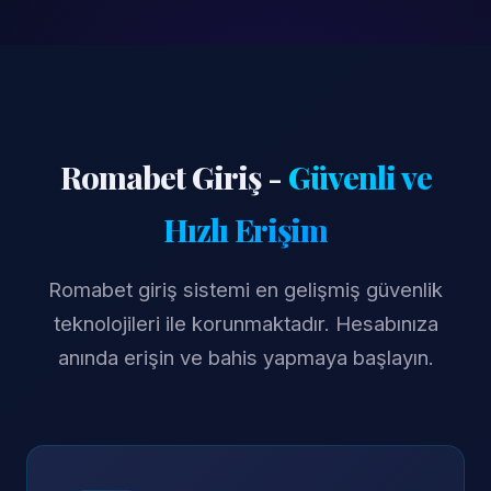
Romabet Giriş -
Güvenli ve
Hızlı Erişim
Romabet giriş sistemi en gelişmiş güvenlik
teknolojileri ile korunmaktadır. Hesabınıza
anında erişin ve bahis yapmaya başlayın.