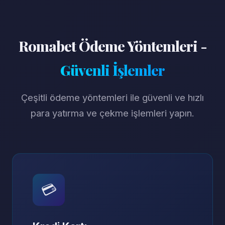
Romabet Ödeme Yöntemleri -
Güvenli İşlemler
Çeşitli ödeme yöntemleri ile güvenli ve hızlı
para yatırma ve çekme işlemleri yapın.
💳