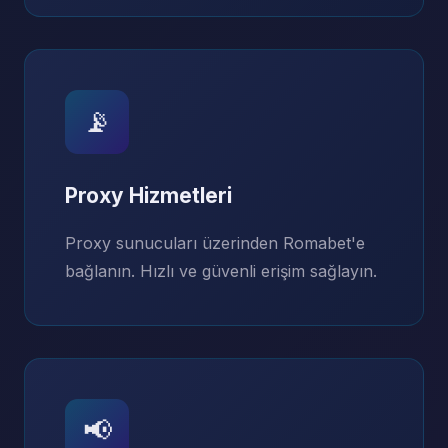
📡
Proxy Hizmetleri
Proxy sunucuları üzerinden Romabet'e
bağlanın. Hızlı ve güvenli erişim sağlayın.
📢