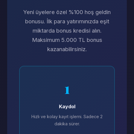
Yeni üyelere özel %100 hoş geldin
bonusu. İlk para yatırımınızda eşit
miktarda bonus kredisi alın.
Maksimum 5.000 TL bonus
kazanabilirsiniz.
1
Kaydol
Hızlı ve kolay kayıt işlemi. Sadece 2
dakika sürer.