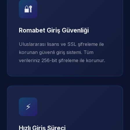
🔐
Romabet Giriş Güvenliği
Uluslararası lisans ve SSL şifreleme ile
korunan güvenli giriş sistemi. Tüm
verileriniz 256-bit şifreleme ile korunur.
⚡
Hızlı Giriş Süreci