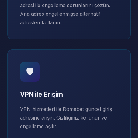
adresi ile engelleme sorunlarını çözün.
Ana adres engellenmişse alternatif
adresleri kullanın.
🛡️
VPN ile Erişim
VPN hizmetleri ile Romabet güncel giriş
adresine erişin. Gizliliğiniz korunur ve
engelleme aşılır.