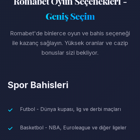
Romabet Oyun Seçenekleri -
Geniş Seçim
Romabet'de binlerce oyun ve bahis seçeneği
ile kazanç sağlayın. Yüksek oranlar ve cazip
bonuslar sizi bekliyor.
Spor Bahisleri
Futbol - Dünya kupası, lig ve derbi maçları
Basketbol - NBA, Euroleague ve diğer ligeler