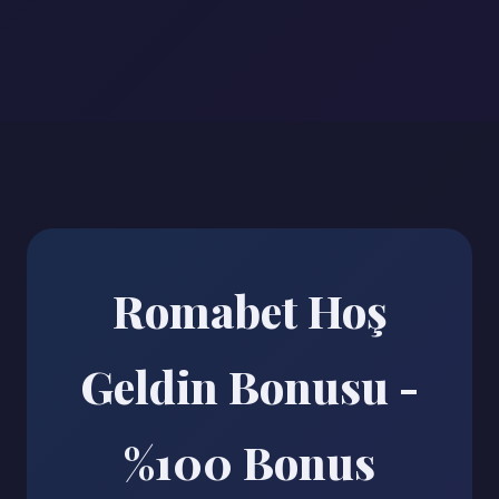
Romabet Hoş
Geldin Bonusu -
%100 Bonus