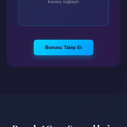
kazanç sağlayın.
Bonusu Talep Et