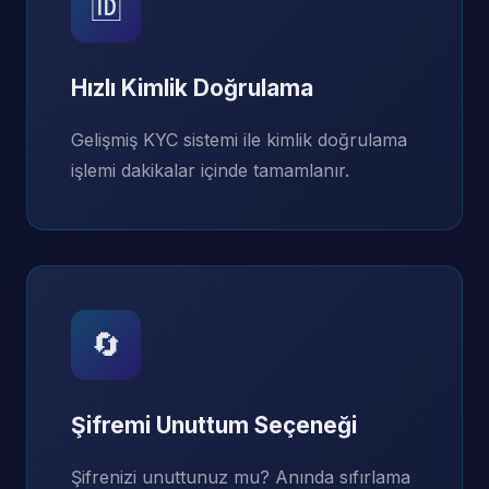
🆔
Hızlı Kimlik Doğrulama
Gelişmiş KYC sistemi ile kimlik doğrulama
işlemi dakikalar içinde tamamlanır.
🔄
Şifremi Unuttum Seçeneği
Şifrenizi unuttunuz mu? Anında sıfırlama