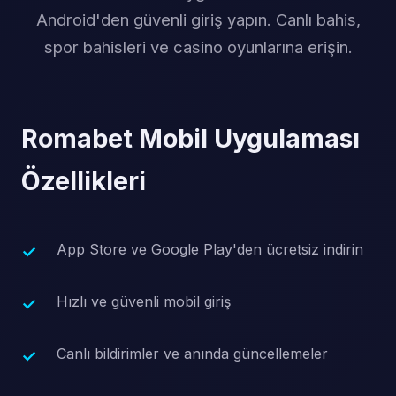
Android'den güvenli giriş yapın. Canlı bahis,
spor bahisleri ve casino oyunlarına erişin.
Romabet Mobil Uygulaması
Özellikleri
App Store ve Google Play'den ücretsiz indirin
Hızlı ve güvenli mobil giriş
Canlı bildirimler ve anında güncellemeler