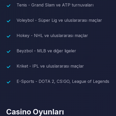
Tenis - Grand Slam ve ATP turnuvaları
Voleybol - Süper Lig ve uluslararası maçlar
Hokey - NHL ve uluslararası maçlar
Beyzbol - MLB ve diğer ligeler
Kriket - IPL ve uluslararası maçlar
E-Sports - DOTA 2, CS:GO, League of Legends
Casino Oyunları