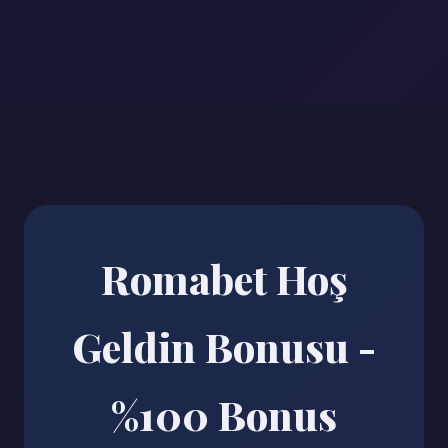
Romabet Hoş
Geldin Bonusu -
%100 Bonus