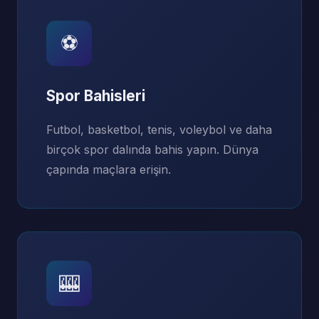
⚽
Spor Bahisleri
Futbol, basketbol, tenis, voleybol ve daha
birçok spor dalında bahis yapın. Dünya
çapında maçlara erişin.
🎰