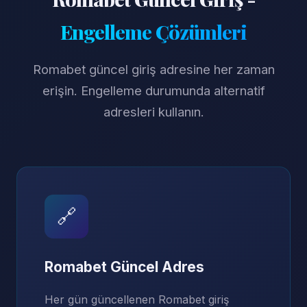
Engelleme Çözümleri
Romabet güncel giriş adresine her zaman
erişin. Engelleme durumunda alternatif
adresleri kullanın.
🔗
Romabet Güncel Adres
Her gün güncellenen Romabet giriş