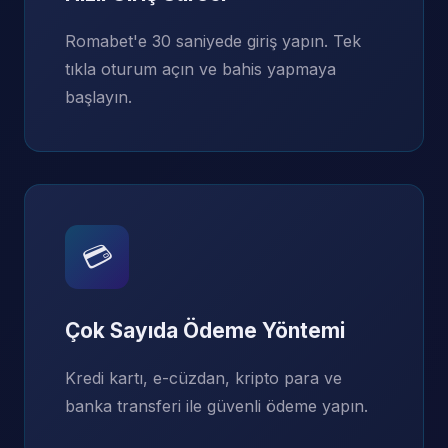
Romabet'e 30 saniyede giriş yapın. Tek
tıkla oturum açın ve bahis yapmaya
başlayın.
💳
Çok Sayıda Ödeme Yöntemi
Kredi kartı, e-cüzdan, kripto para ve
banka transferi ile güvenli ödeme yapın.