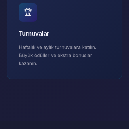
🏆
Turnuvalar
Haftalık ve aylık turnuvalara katılın.
Büyük ödüller ve ekstra bonuslar
kazanın.