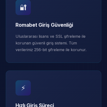
🔐
Romabet Giriş Güvenliği
Uluslararası lisans ve SSL şifreleme ile
korunan güvenli giriş sistemi. Tüm
verileriniz 256-bit şifreleme ile korunur.
⚡
Hızlı Giriş Süreci