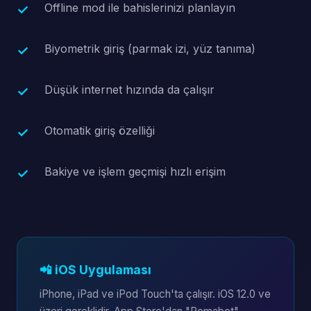
Offline mod ile bahislerinizi planlayın
Biyometrik giriş (parmak izi, yüz tanıma)
Düşük internet hızında da çalışır
Otomatik giriş özelliği
Bakiye ve işlem geçmişi hızlı erişim
📲 iOS Uygulaması
iPhone, iPad ve iPod Touch'ta çalışır. iOS 12.0 ve