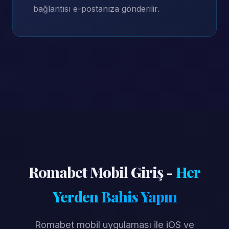
bağlantısı e-postanıza gönderilir.
Romabet Mobil Giriş -
Her
Yerden Bahis Yapın
Romabet mobil uygulaması ile iOS ve