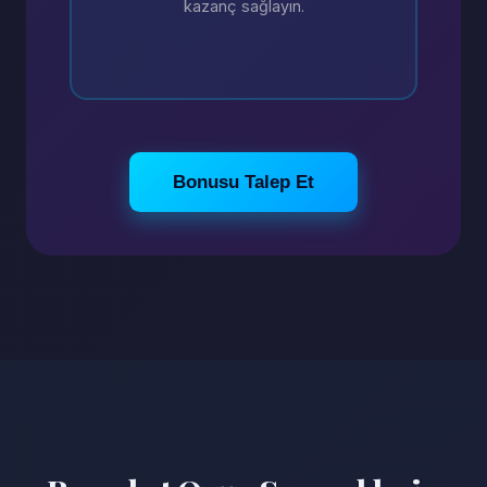
kazanç sağlayın.
Bonusu Talep Et